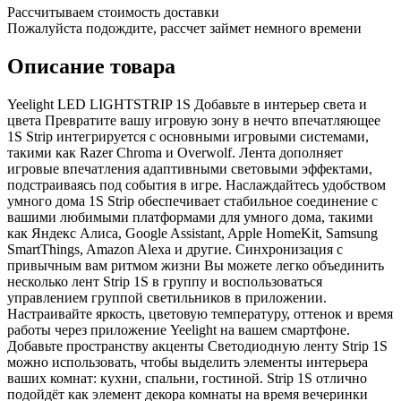
Рассчитываем стоимость доставки
Пожалуйста подождите, рассчет займет немного времени
Описание товара
Yeelight LED LIGHTSTRIP 1S Добавьте в интерьер света и
цвета Превратите вашу игровую зону в нечто впечатляющее
1S Strip интегрируется с основными игровыми системами,
такими как Razer Chroma и Overwolf. Лента дополняет
игровые впечатления адаптивными световыми эффектами,
подстраиваясь под события в игре. Наслаждайтесь удобством
умного дома 1S Strip обеспечивает стабильное соединение с
вашими любимыми платформами для умного дома, такими
как Яндекс Алиса, Google Assistant, Apple HomeKit, Samsung
SmartThings, Amazon Alexa и другие. Синхронизация с
привычным вам ритмом жизни Вы можете легко объединить
несколько лент Strip 1S в группу и воспользоваться
управлением группой светильников в приложении.
Настраивайте яркость, цветовую температуру, оттенок и время
работы через приложение Yeelight на вашем смартфоне.
Добавьте пространству акценты Светодиодную ленту Strip 1S
можно использовать, чтобы выделить элементы интерьера
ваших комнат: кухни, спальни, гостиной. Strip 1S отлично
подойдёт как элемент декора комнаты на время вечеринки