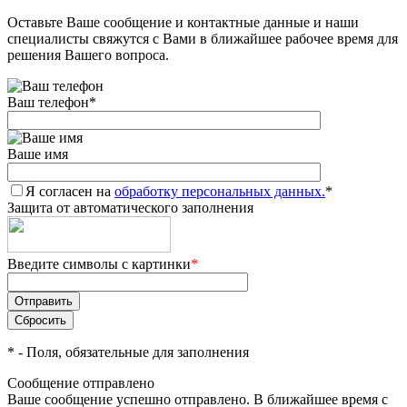
Оставьте Ваше сообщение и контактные данные и наши
Добавляйте товары
специалисты свяжутся с Вами в ближайшее рабочее время для
в корзину
решения Вашего вопроса.
Ваш телефон
*
Оплачивайте сегодня только
25
% картой любого банка
Ваше имя
Я согласен на
Получайте товар
обработку персональных данных.
*
Защита от автоматического заполнения
выбранный способом
Введите символы с картинки
*
Оставшиеся
75
% будут
списываться
с вашей карты
по
25
%
каждые 2 недели
*
- Поля, обязательные для заполнения
Сообщение отправлено
Ваше сообщение успешно отправлено. В ближайшее время с
Подробнее