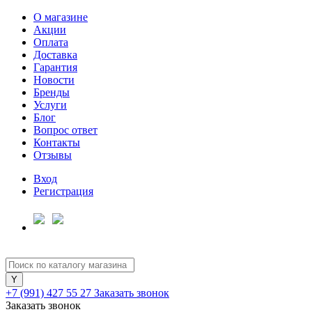
О магазине
Акции
Оплата
Доставка
Гарантия
Для клиентов всех банков
Новости
Бренды
Услуги
Разбейте
Блог
оплату
Вопрос ответ
на части
Контакты
без переплат
Отзывы
Вход
Регистрация
График платежей
Сегодня
25
%
+7 (991) 427 55 27
Заказать звонок
Заказать звонок