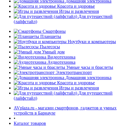
Домашняя электроника
Красота и здоровье
Игры и развлечения
Для путешествий
(лайфстайл)
Смартфоны
Планшеты
Ноутбуки и компьютеры
раз в 2 недели
Пылесосы
Умный дом
Видеотехника
Аудиотехника
Умные часы и браслеты
Электротранспорт
Домашняя электроника
Красота и здоровье
Игры и развлечения
Для путешествий
(лайфстайл)
AVplaza.ru - магазин смартфонов, гаджетов и умных
устройств в Барнауле
•
Каталог товаров