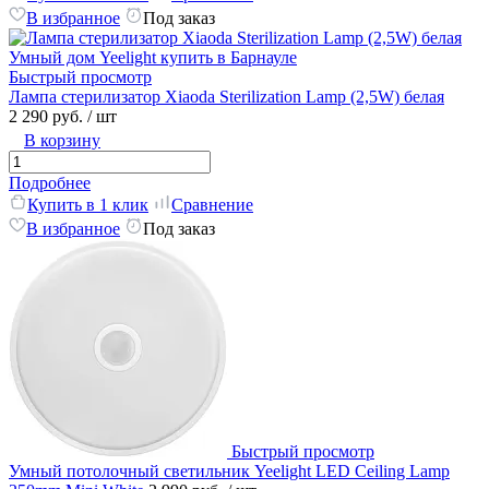
В избранное
Под заказ
Быстрый просмотр
Лампа стерилизатор Xiaoda Sterilization Lamp (2,5W) белая
2 290 руб.
/ шт
В корзину
Подробнее
Купить в 1 клик
Сравнение
В избранное
Под заказ
Быстрый просмотр
Умный потолочный светильник Yeelight LED Ceiling Lamp