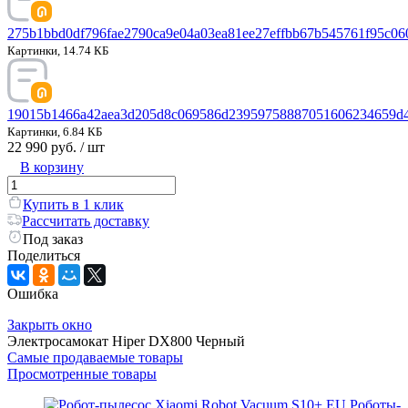
275b1bbd0df796fae2790ca9e04a03ea81ee27effbb67b545761f95c06
Картинки, 14.74 КБ
19015b1466a42aea3d205d8c069586d23959758887051606234659d4a
Картинки, 6.84 КБ
22 990 руб.
/ шт
В корзину
Купить в 1 клик
Рассчитать доставку
Под заказ
Поделиться
Ошибка
Закрыть окно
Электросамокат Hiper DX800 Черный
Самые продаваемые товары
Просмотренные товары