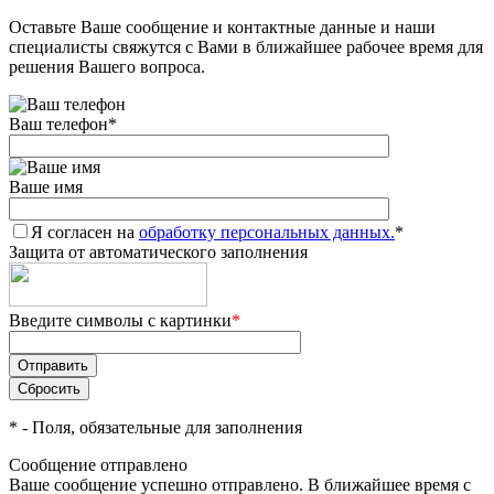
Оставьте Ваше сообщение и контактные данные и наши
Добавляйте товары
специалисты свяжутся с Вами в ближайшее рабочее время для
в корзину
решения Вашего вопроса.
Ваш телефон
*
Оплачивайте сегодня только
25
% картой любого банка
Ваше имя
Я согласен на
Получайте товар
обработку персональных данных.
*
Защита от автоматического заполнения
выбранный способом
Введите символы с картинки
*
Оставшиеся
75
% будут
списываться
с вашей карты
по
25
%
каждые 2 недели
*
- Поля, обязательные для заполнения
Сообщение отправлено
Ваше сообщение успешно отправлено. В ближайшее время с
Подробнее