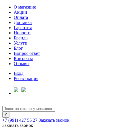
О магазине
Акции
Оплата
Доставка
Гарантия
Для клиентов всех банков
Новости
Бренды
Услуги
Разбейте
Блог
оплату
Вопрос ответ
на части
Контакты
без переплат
Отзывы
Вход
Регистрация
График платежей
Сегодня
25
%
+7 (991) 427 55 27
Заказать звонок
Заказать звонок