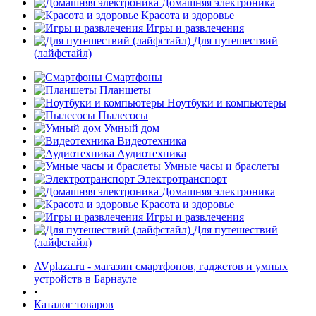
Домашняя электроника
Красота и здоровье
Игры и развлечения
Для путешествий
(лайфстайл)
Смартфоны
Планшеты
Ноутбуки и компьютеры
раз в 2 недели
Пылесосы
Умный дом
Видеотехника
Аудиотехника
Умные часы и браслеты
Электротранспорт
Домашняя электроника
Красота и здоровье
Игры и развлечения
Для путешествий
(лайфстайл)
AVplaza.ru - магазин смартфонов, гаджетов и умных
устройств в Барнауле
•
Каталог товаров