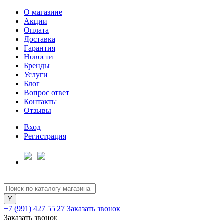
О магазине
Акции
Оплата
Доставка
Гарантия
Для клиентов всех банков
Новости
Бренды
Услуги
Разбейте
Блог
оплату
Вопрос ответ
на части
Контакты
без переплат
Отзывы
Вход
Регистрация
График платежей
Сегодня
25
%
+7 (991) 427 55 27
Заказать звонок
Заказать звонок