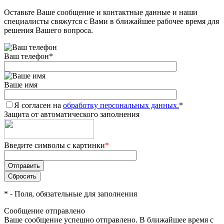
Оставьте Ваше сообщение и контактные данные и наши
Добавляйте товары
специалисты свяжутся с Вами в ближайшее рабочее время для
в корзину
решения Вашего вопроса.
Ваш телефон
*
Оплачивайте сегодня только
25
% картой любого банка
Ваше имя
Я согласен на
Получайте товар
обработку персональных данных.
*
Защита от автоматического заполнения
выбранный способом
Введите символы с картинки
*
Оставшиеся
75
% будут
списываться
с вашей карты
по
25
%
каждые 2 недели
*
- Поля, обязательные для заполнения
Сообщение отправлено
Ваше сообщение успешно отправлено. В ближайшее время с
Подробнее