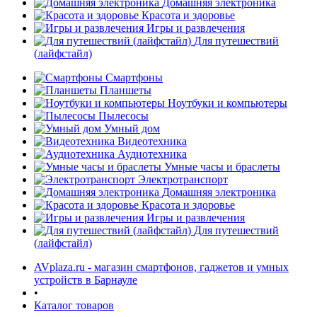
Домашняя электроника
Красота и здоровье
Игры и развлечения
Для путешествий
(лайфстайл)
Смартфоны
Планшеты
Ноутбуки и компьютеры
раз в 2 недели
Пылесосы
Умный дом
Видеотехника
Аудиотехника
Умные часы и браслеты
Электротранспорт
Домашняя электроника
Красота и здоровье
Игры и развлечения
Для путешествий
(лайфстайл)
AVplaza.ru - магазин смартфонов, гаджетов и умных
устройств в Барнауле
•
Каталог товаров