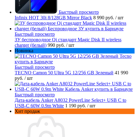
Быстрый просмотр
Infinix HOT 30i 8/128GB Mirror Black
8 990 руб.
/ шт
Быстрый просмотр
ЗУ беспроводное Qi стандарт Magic Disk II wireless
charger (белый)
990 руб.
/ шт
Новинка
Быстрый просмотр
TECNO Camon 50 Ultra 5G 12/256 GB Зеленый
41 990
руб.
/ шт
Быстрый просмотр
Дата-кабель Anker A8032 PowerLine Select+ USB C to
USB-C 60W 0.9m White
1 190 руб.
/ шт
Хит продаж