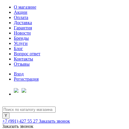
О магазине
Акции
Оплата
Доставка
Гарантия
Для клиентов всех банков
Новости
Бренды
Услуги
Разбейте
Блог
оплату
Вопрос ответ
на части
Контакты
без переплат
Отзывы
Вход
Регистрация
График платежей
Сегодня
25
%
+7 (991) 427 55 27
Заказать звонок
Заказать звонок