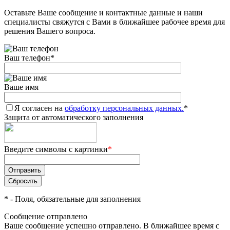
Оставьте Ваше сообщение и контактные данные и наши
Добавляйте товары
специалисты свяжутся с Вами в ближайшее рабочее время для
в корзину
решения Вашего вопроса.
Ваш телефон
*
Оплачивайте сегодня только
25
% картой любого банка
Ваше имя
Я согласен на
Получайте товар
обработку персональных данных.
*
Защита от автоматического заполнения
выбранный способом
Введите символы с картинки
*
Оставшиеся
75
% будут
списываться
с вашей карты
по
25
%
каждые 2 недели
*
- Поля, обязательные для заполнения
Сообщение отправлено
Ваше сообщение успешно отправлено. В ближайшее время с
Подробнее