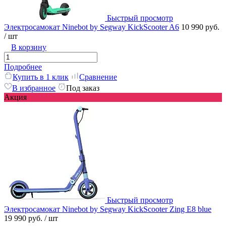
Быстрый просмотр
Электросамокат Ninebot by Segway KickScooter A6
10 990 руб.
/ шт
В корзину
Подробнее
Купить в 1 клик
Сравнение
В избранное
Под заказ
Акция
Быстрый просмотр
Электросамокат Ninebot by Segway KickScooter Zing E8 blue
19 990 руб.
/ шт