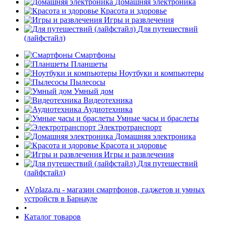
Домашняя электроника
Красота и здоровье
Игры и развлечения
Для путешествий
(лайфстайл)
Смартфоны
Планшеты
Ноутбуки и компьютеры
раз в 2 недели
Пылесосы
Умный дом
Видеотехника
Аудиотехника
Умные часы и браслеты
Электротранспорт
Домашняя электроника
Красота и здоровье
Игры и развлечения
Для путешествий
(лайфстайл)
AVplaza.ru - магазин смартфонов, гаджетов и умных
устройств в Барнауле
•
Каталог товаров