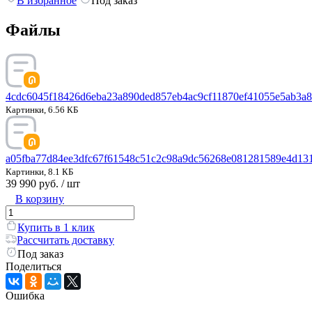
В избранное
Под заказ
Файлы
4cdc6045f18426d6eba23a890ded857eb4ac9cf11870ef41055e5ab3a8
Картинки, 6.56 КБ
a05fba77d84ee3dfc67f61548c51c2c98a9dc56268e081281589e4d131
Картинки, 8.1 КБ
39 990 руб.
/ шт
В корзину
Купить в 1 клик
Рассчитать доставку
Под заказ
Поделиться
Ошибка