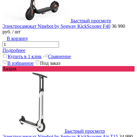
Быстрый просмотр
Электросамокат Ninebot by Segway KickScooter F40
36 990
руб.
/ шт
В корзину
Подробнее
Купить в 1 клик
Сравнение
В избранное
Под заказ
Акция
Быстрый просмотр
Электросамокат Ninebot by Segway KickScooter Air T15
34 990