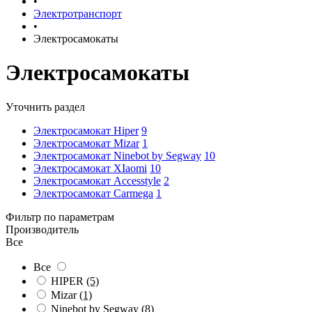
•
Электротранспорт
•
Электросамокаты
Электросамокаты
Уточнить раздел
Электросамокат Hiper
9
Электросамокат Mizar
1
Электросамокат Ninebot by Segway
10
Электросамокат XIaomi
10
Электросамокат Accesstyle
2
Электросамокат Carmega
1
Фильтр по параметрам
Производитель
Все
Все
HIPER
(5)
Mizar
(1)
Ninebot by Segway
(8)