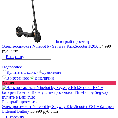
Быстрый просмотр
Электросамокат Ninebot by Segway KickScooter F20А
34 990
руб.
/ шт
В корзину
Подробнее
Купить в 1 клик
Сравнение
В избранное
В наличии
Акция
Быстрый просмотр
Электросамокат Ninebot by Segway KickScooter ES1 + батарея
External Battery
33 990 руб.
/ шт
В корзину