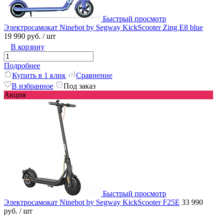
Быстрый просмотр
Электросамокат Ninebot by Segway KickScooter Zing E8 blue
19 990 руб.
/ шт
В корзину
Подробнее
Купить в 1 клик
Сравнение
В избранное
Под заказ
Акция
Быстрый просмотр
Электросамокат Ninebot by Segway KickScooter F25E
33 990
руб.
/ шт