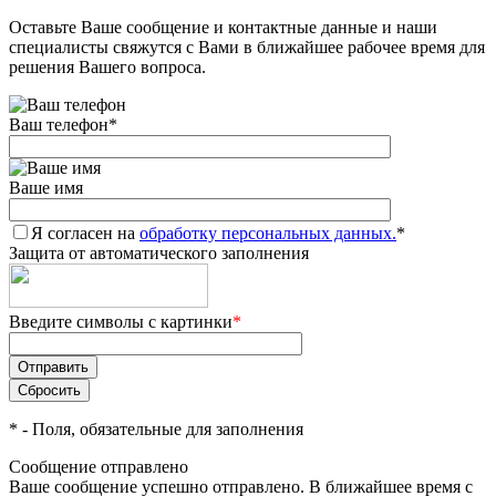
Оставьте Ваше сообщение и контактные данные и наши
Добавляйте товары
специалисты свяжутся с Вами в ближайшее рабочее время для
в корзину
решения Вашего вопроса.
Ваш телефон
*
Оплачивайте сегодня только
25
% картой любого банка
Ваше имя
Я согласен на
Получайте товар
обработку персональных данных.
*
Защита от автоматического заполнения
выбранный способом
Введите символы с картинки
*
Оставшиеся
75
% будут
списываться
с вашей карты
по
25
%
каждые 2 недели
*
- Поля, обязательные для заполнения
Сообщение отправлено
Ваше сообщение успешно отправлено. В ближайшее время с
Подробнее