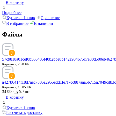
В корзину
Подробнее
Купить в 1 клик
Сравнение
В избранное
В наличии
Файлы
57c9818a01cef0b566405f40b2bbe8b142a904675c7e80d500eb4627b
Картинки, 2.58 КБ
a427b6414f18d7aec7805a2955edd1fe7f7cc887aaa5b715a7049cdb3cd
Картинки, 13.05 КБ
34 990 руб.
/ шт
В корзину
Купить в 1 клик
Рассчитать доставку