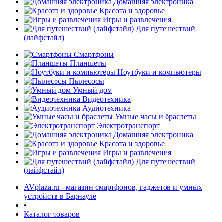
Домашняя электроника
Красота и здоровье
Игры и развлечения
Для путешествий
(лайфстайл)
Смартфоны
Планшеты
Ноутбуки и компьютеры
раз в 2 недели
Пылесосы
Умный дом
Видеотехника
Аудиотехника
Умные часы и браслеты
Электротранспорт
Домашняя электроника
Красота и здоровье
Игры и развлечения
Для путешествий
(лайфстайл)
AVplaza.ru - магазин смартфонов, гаджетов и умных
устройств в Барнауле
•
Каталог товаров