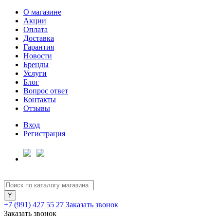
О магазине
Акции
Оплата
Доставка
Гарантия
Для клиентов всех банков
Новости
Бренды
Услуги
Разбейте
Блог
оплату
Вопрос ответ
на части
Контакты
без переплат
Отзывы
Вход
Регистрация
График платежей
Сегодня
25
%
+7 (991) 427 55 27
Заказать звонок
Заказать звонок