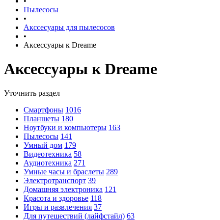
•
Пылесосы
•
Акссесуары для пылесосов
•
Аксессуары к Dreame
Аксессуары к Dreame
Уточнить раздел
Смартфоны
1016
Планшеты
180
Ноутбуки и компьютеры
163
Пылесосы
141
Умный дом
179
Видеотехника
58
Аудиотехника
271
Умные часы и браслеты
289
Электротранспорт
39
Домашняя электроника
121
Красота и здоровье
118
Игры и развлечения
37
Для путешествий (лайфстайл)
63