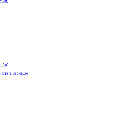
тайл)
plait.ru
раз в 2 недели
тайл)
ойств в Барнауле