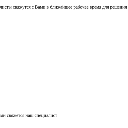
на части
без переплат
листы свяжутся с Вами в ближайшее рабочее время для решения
График платежей
Сегодня
25
%
Добавляйте товары
в корзину
Оплачивайте сегодня только
ми свяжется наш специалист
25
% картой любого банка