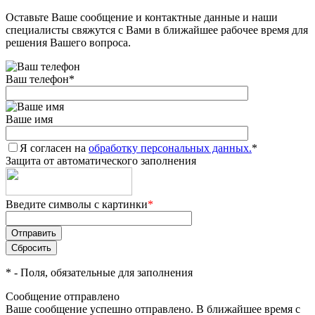
Оставьте Ваше сообщение и контактные данные и наши
Добавляйте товары
специалисты свяжутся с Вами в ближайшее рабочее время для
в корзину
решения Вашего вопроса.
Ваш телефон
*
Оплачивайте сегодня только
25
% картой любого банка
Ваше имя
Я согласен на
Получайте товар
обработку персональных данных.
*
Защита от автоматического заполнения
выбранный способом
Введите символы с картинки
*
Оставшиеся
75
% будут
списываться
с вашей карты
по
25
%
каждые 2 недели
*
- Поля, обязательные для заполнения
Сообщение отправлено
Ваше сообщение успешно отправлено. В ближайшее время с
Подробнее