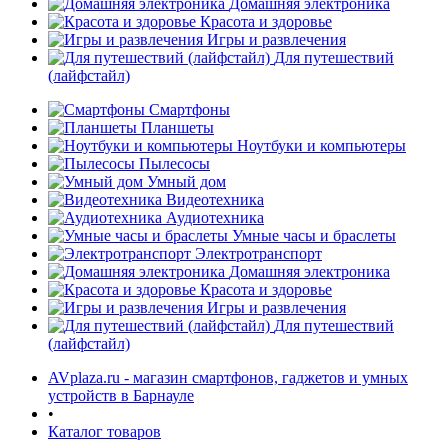
Домашняя электроника
Красота и здоровье
Игры и развлечения
Для путешествий
(лайфстайл)
Смартфоны
Планшеты
Ноутбуки и компьютеры
раз в 2 недели
Пылесосы
Умный дом
Видеотехника
Аудиотехника
Умные часы и браслеты
Электротранспорт
Домашняя электроника
Красота и здоровье
Игры и развлечения
Для путешествий
(лайфстайл)
AVplaza.ru - магазин смартфонов, гаджетов и умных
устройств в Барнауле
•
Каталог товаров