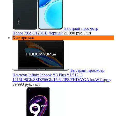
Быстрый просмотр
Honor X8d 8/128GB Черный
21 990 руб.
/ шт
Хит продаж
Быстрый просмотр
Ноутбук Infinix Inbook Y3 Plus YL512 i3
1215U/8Gb/SSD256Gb/15.6"/IPS/FHD/VGA int/W11/grey
39 990 руб.
/ шт