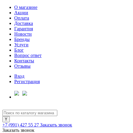
О магазине
Акции
Оплата
Доставка
Гарантия
Для клиентов всех банков
Новости
Бренды
Услуги
Разбейте
Блог
оплату
Вопрос ответ
на части
Контакты
без переплат
Отзывы
Вход
Регистрация
График платежей
Сегодня
25
%
+7 (991) 427 55 27
Заказать звонок
Заказать звонок