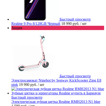
Быстрый просмотр
Realme 9 Pro 8/128GB Черный
18 990 руб.
/ шт
Акция
Быстрый просмотр
Электросамокат Ninebot by Segway KickScooter Zing E8
pink
19 990 руб.
/ шт
Быстрый просмотр
Электрическая зубная щетка Realme RMH2013 N1 blue
1 590 руб.
/ шт