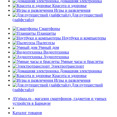
Домашняя электроника
Красота и здоровье
Игры и развлечения
Для путешествий
(лайфстайл)
Смартфоны
Планшеты
Ноутбуки и компьютеры
раз в 2 недели
Пылесосы
Умный дом
Видеотехника
Аудиотехника
Умные часы и браслеты
Электротранспорт
Домашняя электроника
Красота и здоровье
Игры и развлечения
Для путешествий
(лайфстайл)
AVplaza.ru - магазин смартфонов, гаджетов и умных
устройств в Барнауле
•
Каталог товаров