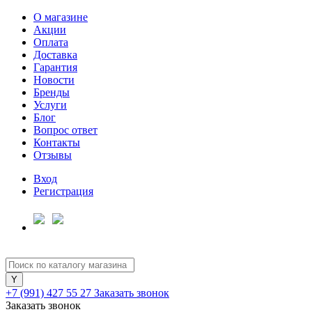
О магазине
Акции
Оплата
Доставка
Гарантия
Для клиентов всех банков
Новости
Бренды
Услуги
Разбейте
Блог
оплату
Вопрос ответ
на части
Контакты
без переплат
Отзывы
Вход
Регистрация
График платежей
Сегодня
25
%
+7 (991) 427 55 27
Заказать звонок
Заказать звонок