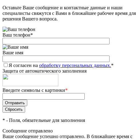
Оставьте Ваше сообщение и контактные данные и наши
Добавляйте товары
специалисты свяжутся с Вами в ближайшее рабочее время для
в корзину
решения Вашего вопроса.
Ваш телефон
*
Оплачивайте сегодня только
25
% картой любого банка
Ваше имя
Я согласен на
Получайте товар
обработку персональных данных.
*
Защита от автоматического заполнения
выбранный способом
Введите символы с картинки
*
Оставшиеся
75
% будут
списываться
с вашей карты
по
25
%
каждые 2 недели
*
- Поля, обязательные для заполнения
Сообщение отправлено
Ваше сообщение успешно отправлено. В ближайшее время с
Подробнее