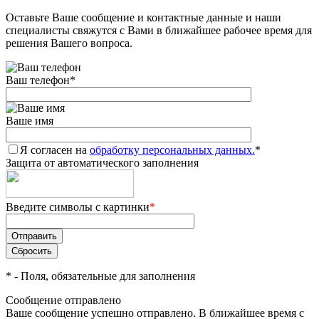
Оставьте Ваше сообщение и контактные данные и наши
Добавляйте товары
специалисты свяжутся с Вами в ближайшее рабочее время для
в корзину
решения Вашего вопроса.
Ваш телефон
*
Оплачивайте сегодня только
25
% картой любого банка
Ваше имя
Я согласен на
Получайте товар
обработку персональных данных.
*
Защита от автоматического заполнения
выбранный способом
Введите символы с картинки
*
Оставшиеся
75
% будут
списываться
с вашей карты
по
25
%
каждые 2 недели
*
- Поля, обязательные для заполнения
Сообщение отправлено
Ваше сообщение успешно отправлено. В ближайшее время с
Подробнее