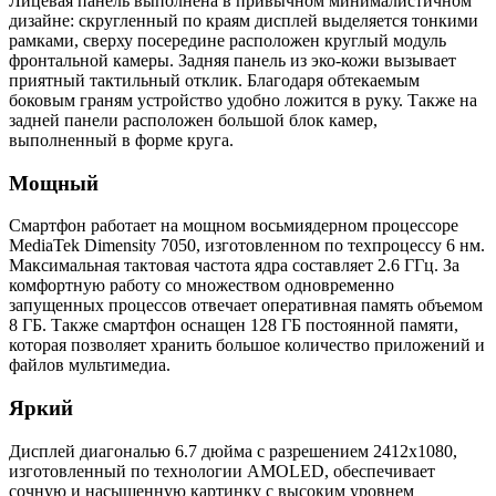
Лицевая панель выполнена в привычном минималистичном
дизайне: скругленный по краям дисплей выделяется тонкими
рамками, сверху посередине расположен круглый модуль
фронтальной камеры. Задняя панель из эко-кожи вызывает
приятный тактильный отклик. Благодаря обтекаемым
боковым граням устройство удобно ложится в руку. Также на
задней панели расположен большой блок камер,
выполненный в форме круга.
Мощный
Смартфон работает на мощном восьмиядерном процессоре
MediaTek Dimensity 7050, изготовленном по техпроцессу 6 нм.
Максимальная тактовая частота ядра составляет 2.6 ГГц. За
комфортную работу со множеством одновременно
запущенных процессов отвечает оперативная память объемом
8 ГБ. Также смартфон оснащен 128 ГБ постоянной памяти,
которая позволяет хранить большое количество приложений и
файлов мультимедиа.
Яркий
Дисплей диагональю 6.7 дюйма с разрешением 2412x1080,
изготовленный по технологии AMOLED, обеспечивает
сочную и насыщенную картинку с высоким уровнем