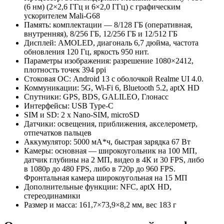
(6 нм) (2×2,6 ГГц и 6×2,0 ГГц) с графическим
ускорителем Mali-G68
Память: комплектации — 8/128 ГБ (оперативная,
внутренняя), 8/256 ГБ, 12/256 ГБ и 12/512 ГБ
Дисплей: AMOLED, диагональ 6,7 дюйма, частота
обновления 120 Гц, яркость 950 нит.
Параметры изображения: разрешение 1080×2412,
плотность точек 394 ppi
Стоковая ОС: Android 13 с оболочкой Realme UI 4.0.
Коммуникации: 5G, Wi-Fi 6, Bluetooth 5.2, aptX HD
Спутники: GPS, BDS, GALILEO, Глонасс
Интерфейсы: USB Type-C
SIM и SD: 2 х Nano-SIM, microSD
Датчики: освещения, приближения, акселерометр,
отпечатков пальцев
Аккумулятор: 5000 мА*ч, быстрая зарядка 67 Вт
Камеры: основная — широкоугольник на 100 МП,
датчик глубины на 2 МП, видео в 4К и 30 FPS, либо
в 1080р до 480 FPS, либо в 720р до 960 FPS.
Фронтальная камера широкоугольная на 15 МП
Дополнительные функции: NFC, aptX HD,
стереодинамики
Размер и масса: 161,7×73,9×8,2 мм, вес 183 г