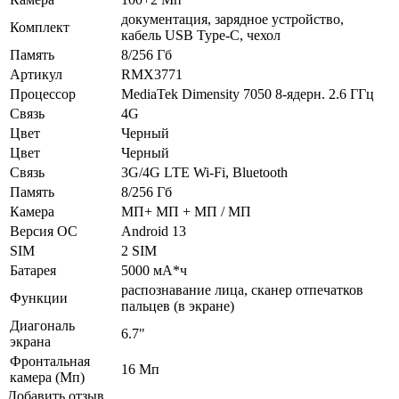
документация, зарядное устройство,
Комплект
кабель USB Type-C, чехол
Память
8/256 Гб
Артикул
RMX3771
Процессор
MediaTek Dimensity 7050 8-ядерн. 2.6 ГГц
Связь
4G
Цвет
Черный
Цвет
Черный
Связь
3G/4G LTE Wi-Fi, Bluetooth
Память
8/256 Гб
Камера
МП+ МП + МП / МП
Версия ОС
Android 13
SIM
2 SIM
Батарея
5000 мА*ч
распознавание лица, сканер отпечатков
Функции
пальцев (в экране)
Диагональ
6.7"
экрана
Фронтальная
16 Мп
камера (Мп)
Добавить отзыв