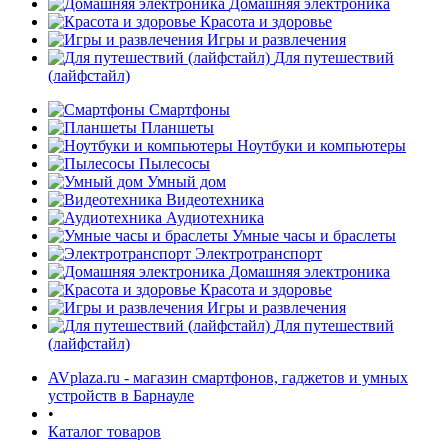
Домашняя электроника
Красота и здоровье
Игры и развлечения
Для путешествий
(лайфстайл)
Смартфоны
Планшеты
Ноутбуки и компьютеры
раз в 2 недели
Пылесосы
Умный дом
Видеотехника
Аудиотехника
Умные часы и браслеты
Электротранспорт
Домашняя электроника
Красота и здоровье
Игры и развлечения
Для путешествий
(лайфстайл)
AVplaza.ru - магазин смартфонов, гаджетов и умных
устройств в Барнауле
•
Каталог товаров