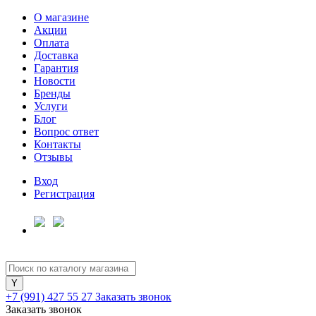
О магазине
Акции
Оплата
Доставка
Гарантия
Для клиентов всех банков
Новости
Бренды
Услуги
Разбейте
Блог
оплату
Вопрос ответ
на части
Контакты
без переплат
Отзывы
Вход
Регистрация
График платежей
Сегодня
25
%
+7 (991) 427 55 27
Заказать звонок
Заказать звонок