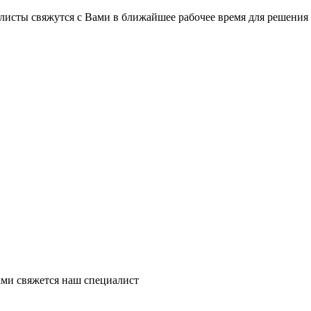
на части
без переплат
листы свяжутся с Вами в ближайшее рабочее время для решения
График платежей
Сегодня
25
%
Добавляйте товары
в корзину
Оплачивайте сегодня только
ми свяжется наш специалист
25
% картой любого банка