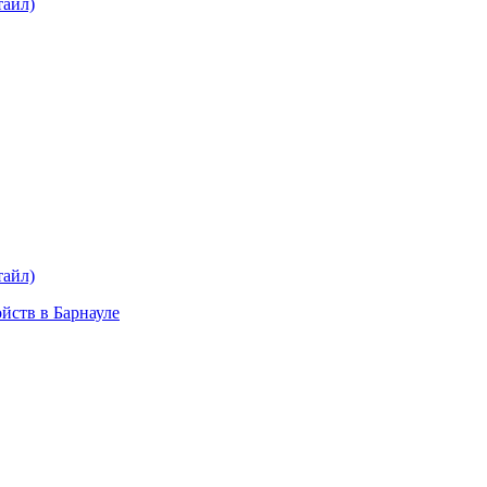
тайл)
plait.ru
раз в 2 недели
тайл)
ойств в Барнауле