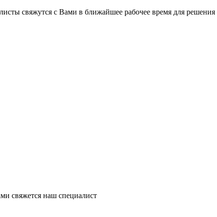
на части
без переплат
листы свяжутся с Вами в ближайшее рабочее время для решения
График платежей
Сегодня
25
%
Добавляйте товары
в корзину
Оплачивайте сегодня только
ми свяжется наш специалист
25
% картой любого банка