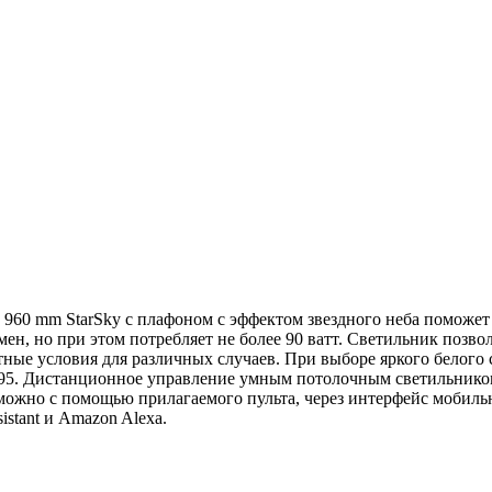
ro 960 mm StarSky с плафоном с эффектом звездного неба поможе
мен, но при этом потребляет не более 90 ватт. Светильник позво
ртные условия для различных случаев. При выборе яркого белого 
5. Дистанционное управление умным потолочным светильником Yee
можно с помощью прилагаемого пульта, через интерфейс мобильн
stant и Amazon Alexa.