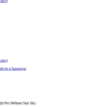
тайл)
plait.ru
раз в 2 недели
тайл)
ойств в Барнауле
ht Pro 960mm Star Sky