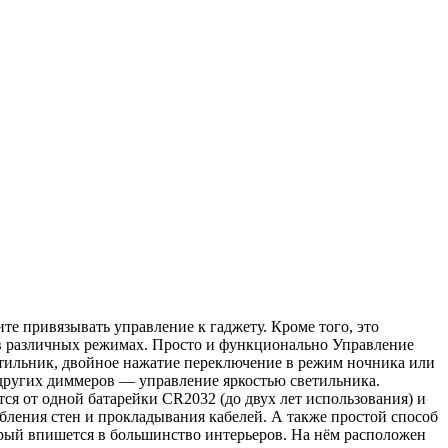
те привязывать управление к гаджету. Кроме того, это
ь в различных режимах. Просто и функционально Управление
ветильник, двойное нажатие переключение в режим ночника или
 других диммеров — управление яркостью светильника.
тся от одной батарейки CR2032 (до двух лет использования) и
бления стен и прокладывания кабелей. А также простой способ
орый впишется в большинство интерьеров. На нём расположен