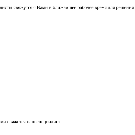
на части
без переплат
листы свяжутся с Вами в ближайшее рабочее время для решения
График платежей
Сегодня
25
%
Добавляйте товары
в корзину
Оплачивайте сегодня только
ми свяжется наш специалист
25
% картой любого банка