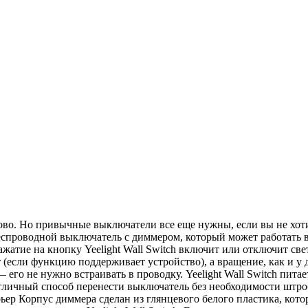
ово. Но привычные выключатели все еще нужны, если вы не хоти
 беспроводной выключатель с диммером, который может работат
ажатие на кнопку Yeelight Wall Switch включит или отключит с
т (если функцию поддерживает устройство), а вращение, как и у
го не нужно встраивать в проводку. Yeelight Wall Switch питае
отличный способ перенести выключатель без необходимости штро
ер Корпус диммера сделан из глянцевого белого пластика, кот