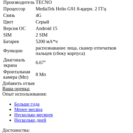
Производитель
TECNO
Процессор
MediaTek Helio G91 8-ядерн. 2 ГГц
Связь
4G
Цвет
Серый
Версия ОС
Android 15
SIM
2 SIM
Батарея
5200 мА*ч
распознавание лица, сканер отпечатков
Функции
пальцев (сбоку корпуса)
Диагональ
6.67"
экрана
Фронтальная
8 Мп
камера (Мп)
Добавить отзыв
Ваша оценка:
Опыт использования:
Больше года
Менее месяца
Несколько месяцев
Несколько дней
Достоинства: