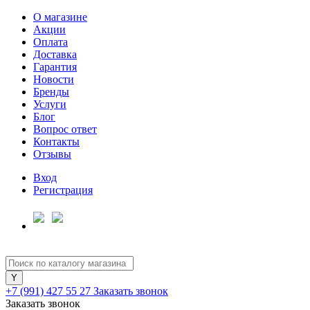
О магазине
Акции
Оплата
Доставка
Гарантия
Для клиентов всех банков
Новости
Бренды
Услуги
Разбейте
Блог
оплату
Вопрос ответ
на части
Контакты
без переплат
Отзывы
Вход
Регистрация
График платежей
Сегодня
25
%
+7 (991) 427 55 27
Заказать звонок
Заказать звонок