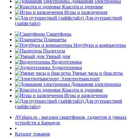
Домашняя электроника
Красота и здоровье
Игры и развлечения
Для путешествий
(лайфстайл)
Смартфоны
Планшеты
Ноутбуки и компьютеры
раз в 2 недели
Пылесосы
Умный дом
Видеотехника
Аудиотехника
Умные часы и браслеты
Электротранспорт
Домашняя электроника
Красота и здоровье
Игры и развлечения
Для путешествий
(лайфстайл)
AVplaza.ru - магазин смартфонов, гаджетов и умных
устройств в Барнауле
•
Каталог товаров