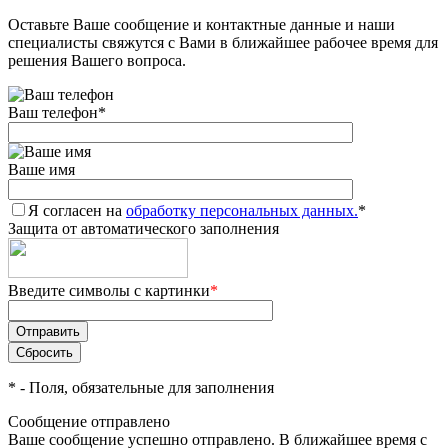
Оставьте Ваше сообщение и контактные данные и наши
Добавляйте товары
специалисты свяжутся с Вами в ближайшее рабочее время для
в корзину
решения Вашего вопроса.
Ваш телефон
*
Оплачивайте сегодня только
25
% картой любого банка
Ваше имя
Я согласен на
Получайте товар
обработку персональных данных.
*
Защита от автоматического заполнения
выбранный способом
Введите символы с картинки
*
Оставшиеся
75
% будут
списываться
с вашей карты
по
25
%
каждые 2 недели
*
- Поля, обязательные для заполнения
Сообщение отправлено
Ваше сообщение успешно отправлено. В ближайшее время с
Подробнее