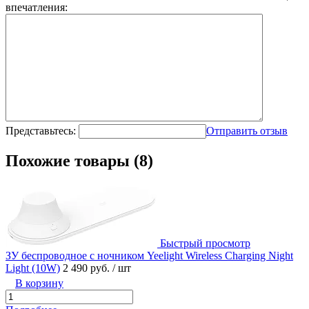
впечатления:
Представьтесь:
Отправить отзыв
Похожие товары (8)
Быстрый просмотр
ЗУ беспроводное с ночником Yeelight Wireless Charging Night
Light (10W)
2 490 руб.
/ шт
В корзину