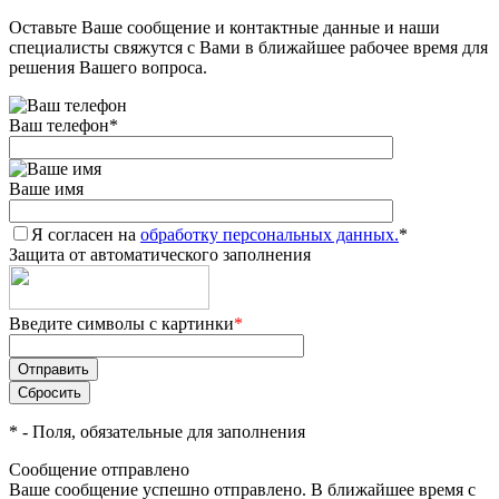
Оставьте Ваше сообщение и контактные данные и наши
Добавляйте товары
специалисты свяжутся с Вами в ближайшее рабочее время для
в корзину
решения Вашего вопроса.
Ваш телефон
*
Оплачивайте сегодня только
25
% картой любого банка
Ваше имя
Я согласен на
Получайте товар
обработку персональных данных.
*
Защита от автоматического заполнения
выбранный способом
Введите символы с картинки
*
Оставшиеся
75
% будут
списываться
с вашей карты
по
25
%
каждые 2 недели
*
- Поля, обязательные для заполнения
Сообщение отправлено
Ваше сообщение успешно отправлено. В ближайшее время с
Подробнее