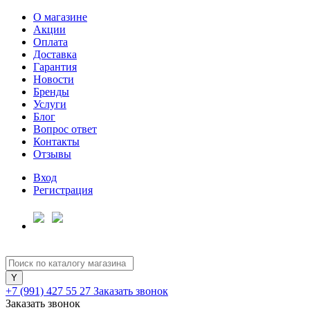
О магазине
Акции
Оплата
Доставка
Гарантия
Для клиентов всех банков
Новости
Бренды
Услуги
Разбейте
Блог
оплату
Вопрос ответ
на части
Контакты
без переплат
Отзывы
Вход
Регистрация
График платежей
Сегодня
25
%
+7 (991) 427 55 27
Заказать звонок
Заказать звонок