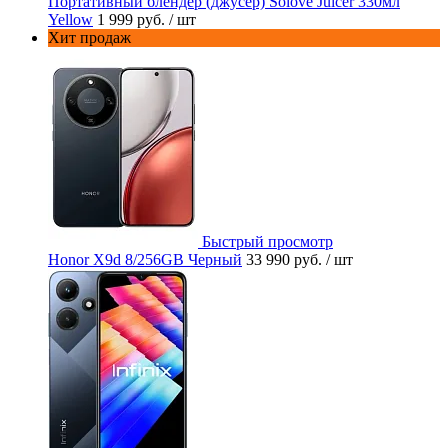
Портативный блендер (джусер) Solove Juicer 330мл
Yellow
1 999 руб.
/ шт
Хит продаж
Быстрый просмотр
Honor X9d 8/256GB Черный
33 990 руб.
/ шт