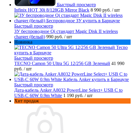
Быстрый просмотр
Infinix HOT 30i 8/128GB Mirror Black
8 990 руб.
/ шт
Быстрый просмотр
ЗУ беспроводное Qi стандарт Magic Disk II wireless
charger (белый)
990 руб.
/ шт
Новинка
Быстрый просмотр
TECNO Camon 50 Ultra 5G 12/256 GB Зеленый
41 990
руб.
/ шт
Быстрый просмотр
Дата-кабель Anker A8032 PowerLine Select+ USB C to
USB-C 60W 0.9m White
1 190 руб.
/ шт
Хит продаж