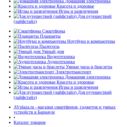
Домашняя электроника
Красота и здоровье
Игры и развлечения
Для путешествий
(лайфстайл)
Смартфоны
Планшеты
Ноутбуки и компьютеры
раз в 2 недели
Пылесосы
Умный дом
Видеотехника
Аудиотехника
Умные часы и браслеты
Электротранспорт
Домашняя электроника
Красота и здоровье
Игры и развлечения
Для путешествий
(лайфстайл)
AVplaza.ru - магазин смартфонов, гаджетов и умных
устройств в Барнауле
•
Каталог товаров